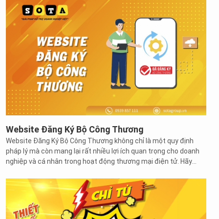
hơn khi viết bài. Bài viết cũng trở nên tự nhiên, mượt mà, dễ đọc
hơn cho độc giả mà vẫn đáp ứng được những yêu cầu từ
Google.
Website Đăng Ký Bộ Công Thương
Website Đăng Ký Bộ Công Thương không chỉ là một quy định
pháp lý mà còn mang lại rất nhiều lợi ích quan trọng cho doanh
nghiệp và cá nhân trong hoạt động thương mại điện tử. Hãy
cùng SOTA tìm hiểu những vấn đề đăng ký website với bộ công
thương thông qua bài viết dưới đây.