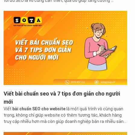
tối ưu SEO là vô cùng cần thiết, qua đó giúp tăng cường ...
Viết bài chuẩn seo và 7 tips đơn giản cho người
mới
Viết
bài chuẩn SEO cho website
là một quá trình vô cùng quan
trọng, không chỉ giúp website có thêm tương tác, khách hàng
truy cập nhiều hơn mà còn giúp doanh nghiệp bán ra nhiều sản
phẩm và mặt hàng hơn. Vì vậy, mình sẽ hướng dẫn bạn
7 tips
viết bài chuẩn SEO cho người mới
giúp bạn sẽ thấy thoải mái