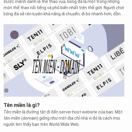
Được mệnh danh là thể thao vua, bóng đá là một trong những
môn thể thao nổi tiếng và phổ biến nhất trên thế giới. Người chơi
bóng đá sẽ rèn luyện khả năng di chuyển, đi bộ nhanh hơn, đồng
thời tăng cường sự nhanh nhẹn cũng như độ bền cao. Bóng đá
không chỉ tốt cho sức khỏe nam giới mà ngày nay có rất nhiều
cô gái cũng theo đuổi bộ môn này.
Tên miền là gì?
Tên miền là đường tắt đi đến server host website của bạn. Một
tên miền (domain) giống như một địa chỉ nhà vì đó là cách mọi
người tìm thấy bạn trên World Wide Web.