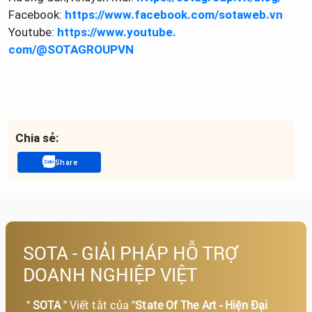
Facebook:
https://www.
facebook.com/sotaweb.vn
Youtube:
https://www.youtube.
com/@SOTAGROUPVN
Chia sẻ:
Share
SOTA - GIẢI PHÁP HỖ TRỢ
DOANH NGHIỆP VIỆT
"
SOTA
" Viết tắt của "
State Of The Art - Hiện Đại