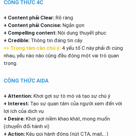
CÔNG THỨC 4C
+ Content phải Clear:
Rõ ràng
+ Content phải Concise:
Ngắn gọn
+ Compelling content:
Nội dung thuyết phục
+ Credible:
Thông tin đáng tin cậy
=> Trọng tâm cần chú ý:
4 yếu tố C này phải đi cùng
nhau, yếu nào nào cũng đều đóng một vai trò quan
trọng.
CÔNG THỨC AIDA
+ Attention:
Khơi gợi sự tò mò và tạo sự chú ý
+ Interest:
Tạo sự quan tâm của người xem đến với
lợi ích của dịch vụ
+ Desire:
Khơi gợi niềm khao khát, mong muốn
(chuyển đổi hành vi)
+ Action:
Kêu gọi hành động (nút CTA, mail,...)