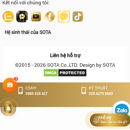
Kết nối với chúng tôi:
Hệ sinh thái của SOTA
Liên hệ hỗ trợ
©2015 - 2026 SOTA Co.,LTD. Design by SOTA
3
CSKH
KỸ THUẬT
Hoạt động
0985 528 427
028 6279 8839
Tuyển
dụng
Hỗ trợ
Bạn cần tư vấn gì?