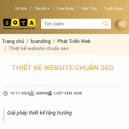
Về Sota
Tiện Ích
Case Study
Kiến Thức
Tuyển Dụng
Trang chủ
branding
Phát Triển Web
Thiết kế website chuẩn seo
THIẾT KẾ WEBSITE CHUẨN SEO
|
|
10-11-2023
ADMIN
LƯỢT XEM: 4038
Giải pháp thiết kế tăng trưởng