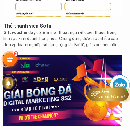
Thẻ thành viên Sota
Gift voucher
đây có lẽ là một thuật ngữ rất quen thuộc trong
lĩnh vực kinh doanh hàng hóa. Chúng đang được rất nhiều các
đơn vị, doanh nghiệp sử dụng rộng rãi. Bởi lẽ, gift voucher luôn
đem đến rất nhiều lợi ích thiết thực cho cả khách hàng và các
3
doanh nghiệp.
Hoạt động
Tuyển
dụng
Hỗ trợ
Bạn cần tư vấn gì?