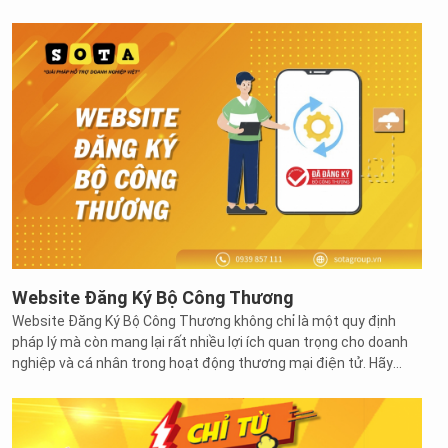
phẩm và mặt hàng hơn. Vì vậy, mình sẽ hướng dẫn bạn
7 tips
viết bài chuẩn SEO cho người mới
giúp bạn sẽ thấy thoải mái
hơn khi viết bài. Bài viết cũng trở nên tự nhiên, mượt mà, dễ đọc
hơn cho độc giả mà vẫn đáp ứng được những yêu cầu từ
Google.
Website Đăng Ký Bộ Công Thương
Website Đăng Ký Bộ Công Thương không chỉ là một quy định
pháp lý mà còn mang lại rất nhiều lợi ích quan trọng cho doanh
nghiệp và cá nhân trong hoạt động thương mại điện tử. Hãy
cùng SOTA tìm hiểu những vấn đề đăng ký website với bộ công
thương thông qua bài viết dưới đây.