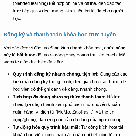
(blended learning) kết hợp online và offline, đến đào tạo 
trực tiếp qua video, mang lại sự tiện lợi tối đa cho người 
học.
Đăng ký và thanh toán khóa học trực tuyến
Với các đơn vị đào tạo đang kinh doanh khóa học, chức năng 
này là 
bắt buộc
 để tạo ra dòng chảy doanh thu liền mạch. Một 
website giáo dục hiện đại cần:
Quy trình đăng ký nhanh chóng, tiện lợi:
 Cung cấp các 
biểu mẫu đăng ký thông minh, đơn giản hóa các bước để 
học viên có thể ghi danh dễ dàng, nhanh chóng.
Tích hợp đa dạng phương thức thanh toán:
 Hỗ trợ 
nhiều lựa chọn thanh toán phổ biến như chuyển khoản 
ngân hàng, ví điện tử (MoMo, ZaloPay...), và thẻ tín 
dụng/ghi nợ, đáp ứng nhu cầu đa dạng của người dùng.
Tự động hóa quy trình hậu mãi:
 Tự động kích hoạt tài 
khoản học viên, gửi email xác nhận chi tiết, giúp tối ưu 