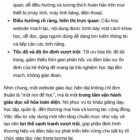
quan, dễ điều hướng và tương thích hoàn hảo trên mọi 
thiết bị (máy tính, máy tính bảng, điện thoại).
Điều hướng rõ ràng, hiển thị trực quan:
 Cấu trúc 
website mạch lạc, nội dung được trình bày một cách khoa 
học, dễ đọc, giúp người dùng dễ dàng tìm kiếm thông tin 
và tiếp cận các tính năng.
Tốc độ và độ ổn định vượt trội:
 Tối ưu hóa tốc độ tải 
trang, giảm thiểu thời gian phản hồi, và đảm bảo sự ổn 
định của hệ thống để mang lại trải nghiệm học tập liền 
mạch, không gián đoạn.
Nhìn chung, một website giáo dục hiện đại không chỉ đơn 
thuần là "một nơi để học", mà là một 
trung tâm vận hành 
giáo dục số hóa toàn diện
. Nó phục vụ từ khâu giảng dạy, 
học tập, quản lý, đến thương mại hóa và tương tác cộng đồng. 
Việc đầu tư xây dựng một nền tảng chuẩn mực như vậy sẽ 
tạo nên 
lợi thế cạnh tranh vượt trội
, góp phần định hình 
thương hiệu và đảm bảo sự phát triển bền vững cho bất kỳ tổ 
chức giáo dục nào trong tương lai.