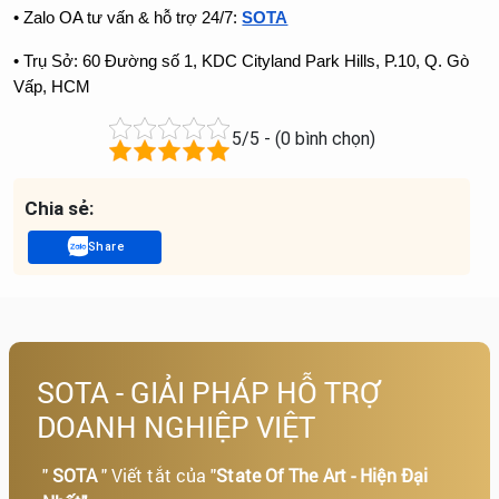
• Zalo OA tư vấn & hỗ trợ 24/7:
SOTA
• Trụ Sở: 60 Đường số 1, KDC Cityland Park Hills, P.10, Q. Gò 
Vấp, HCM
5/5 - (0 bình chọn)
Chia sẻ:
Share
SOTA - GIẢI PHÁP HỖ TRỢ
DOANH NGHIỆP VIỆT
"
SOTA
" Viết tắt của "
State Of The Art - Hiện Đại