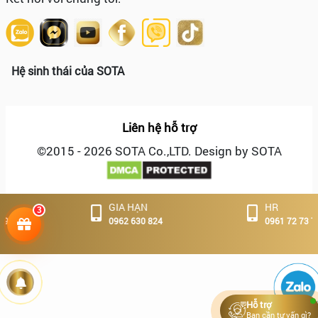
Hệ sinh thái của SOTA
Liên hệ hỗ trợ
©2015 - 2026 SOTA Co.,LTD. Design by SOTA
GIA HẠN
HR
3
0962 630 824
0961 72 73 70
Hoạt động
Tuyển
dụng
Hỗ trợ
Bạn cần tư vấn gì?