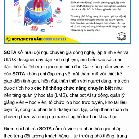
SOTA
 sở hữu đội ngũ chuyên gia công nghệ, lập trình viên và 
UI/UX designer dày dạn kinh nghiệm, am hiểu sâu sắc các 
đặc thù của lĩnh vực giáo dục hiện đại. Các sản phẩm website 
của 
SOTA
 không chỉ đáp ứng về mặt thẩm mỹ với thiết kế 
giao diện tinh gọn, hiện đại, thân thiện với người dùng, mà còn 
được tích hợp 
các hệ thống chức năng chuyên biệt
 như: 
nền tảng quản lý học tập (LMS), chat bot AI tự động, quản lý 
giảng viên – học viên, tổ chức lớp học trực tuyến, kho tài liệu 
điện tử, công cụ phân tích dữ liệu học tập, cổng thanh toán đa 
phương thức và công cụ marketing hỗ trợ bán khóa học.
Điểm nổi bật của 
SOTA
 nằm ở việc cá nhân hóa giải pháp 
theo từng đối tượng khách hàng – từ trường phổ thông, trung 