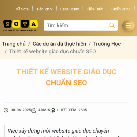
Về Sota
Tiện Ích
Case Study
Kiến Thức
Tuyển Dụng
Trang chủ
Các dự án đã thực hiện
Trường Học
Thiết kế website giáo dục chuẩn SEO
THIẾT KẾ WEBSITE GIÁO DỤC
CHUẨN SEO
|
|
30-06-2025
ADMIN
LƯỢT XEM: 2635
Việc xây dựng một website giáo dục chuyên