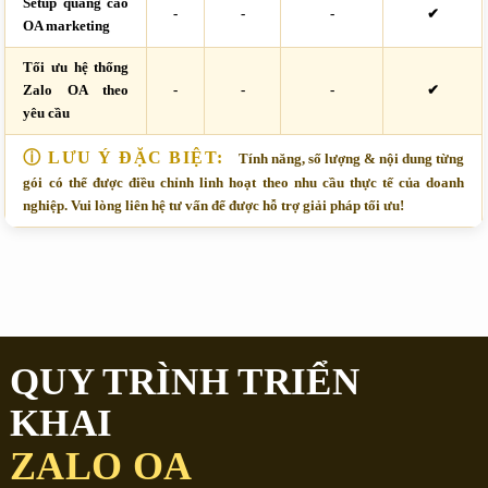
Setup quảng cáo
-
-
-
✔
OA marketing
Tối ưu hệ thống
Zalo OA theo
-
-
-
✔
yêu cầu
ⓘ LƯU Ý ĐẶC BIỆT:
Tính năng, số lượng & nội dung từng
gói có thể được điều chỉnh linh hoạt theo nhu cầu thực tế của doanh
nghiệp. Vui lòng liên hệ tư vấn để được hỗ trợ giải pháp tối ưu!
QUY TRÌNH TRIỂN
KHAI
ZALO OA