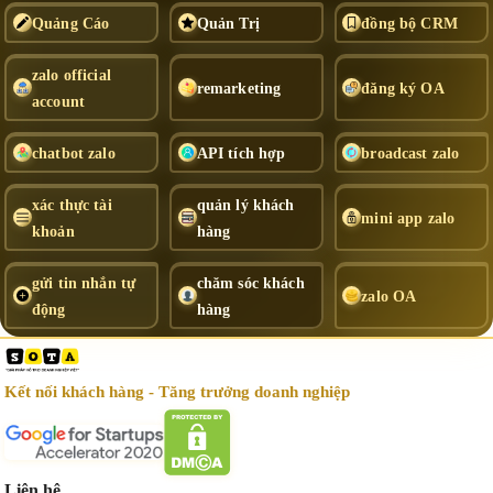
Quảng Cáo
Quản Trị
đồng bộ CRM
zalo official
remarketing
đăng ký OA
account
chatbot zalo
API tích hợp
broadcast zalo
xác thực tài
quản lý khách
mini app zalo
khoản
hàng
gửi tin nhắn tự
chăm sóc khách
zalo OA
động
hàng
Kết nối khách hàng - Tăng trưởng doanh nghiệp
Liên hệ