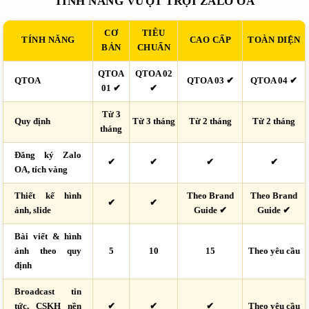
TÍNH NĂNG VƯỢT TRỘI ZALO OA
CƠ
TIÊU
TÍNH NĂNG
CAO CẤP
TOÀN DIỆN
BẢN
CHUẨN
QTOA
QTOA 02
QTOA
QTOA 03 ✔
QTOA 04 ✔
01 ✔
✔
Từ 3
Quy định
Từ 3 tháng
Từ 2 tháng
Từ 2 tháng
tháng
Đăng ký Zalo
✔
✔
✔
✔
OA, tích vàng
Thiết kế hình
Theo Brand
Theo Brand
✔
✔
ảnh, slide
Guide ✔
Guide ✔
Bài viết & hình
ảnh theo quy
5
10
15
Theo yêu cầu
định
Broadcast tin
tức, CSKH nền
✔
✔
✔
Theo yêu cầu