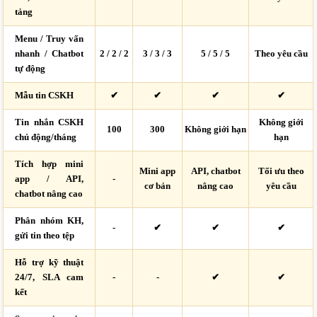
tảng
Menu / Truy vấn
nhanh / Chatbot
2 / 2 / 2
3 / 3 / 3
5 / 5 / 5
Theo yêu cầu
tự động
Mẫu tin CSKH
✔
✔
✔
✔
Tin nhắn CSKH
Không giới
100
300
Không giới hạn
chủ động/tháng
hạn
Tích hợp mini
Mini app
API, chatbot
Tối ưu theo
app / API,
-
cơ bản
nâng cao
yêu cầu
chatbot nâng cao
Phân nhóm KH,
-
✔
✔
✔
gửi tin theo tệp
Hỗ trợ kỹ thuật
24/7, SLA cam
-
-
✔
✔
kết