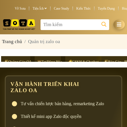
Về Sota
Tiện Ích
Case Study
Kiến Thức
Tuyển Dụng
Hoạ
Trang chủ
Quản trị zalo oa
uảng Cáo OA
Tự Động Hóa
CSKH & Chatbot
Báo Cáo - Phân Tí
VẬN HÀNH TRIỂN KHAI
ZALO OA
Tư vấn chiến lược bán hàng, remarketing Zalo
Thiết kế mini app Zalo độc quyền