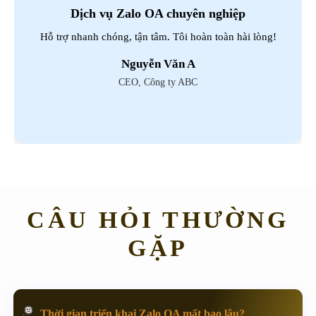
Hiệu quả rõ rệt
Giao diện quản trị đơn giản, dễ dùng. Kết nối nhanh và
hiệu quả!
Trần Văn C
Chủ shop thời trang
CÂU HỎI THƯỜNG
GẶP
Thời gian triển khai Zalo OA mất bao lâu?