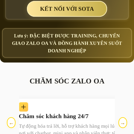
KẾT NỐI VỚI SOTA
Lưu ý:
ĐẶC BIỆT ĐƯỢC TRAINING, CHUYỂN
GIAO ZALO OA VÀ ĐỒNG HÀNH XUYÊN SUỐT
DOANH NGHIỆP
CHĂM SÓC ZALO OA
Chăm sóc khách hàng 24/7
←
→
ý
Tự động hóa trả lời, hỗ trợ khách hàng mọi lúc mọi
OA.
nơi với chatbot, mini app và nhân viên thực tế.