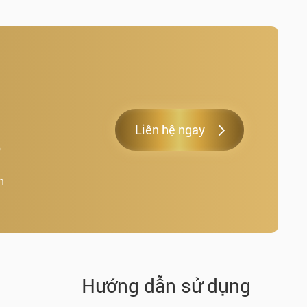
Liên hệ ngay
o
h
.
Hướng dẫn sử dụng