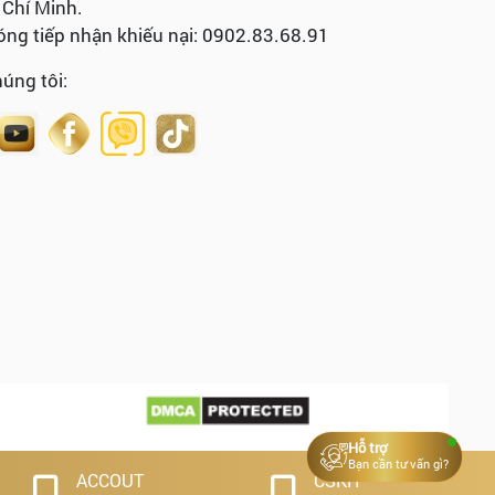
Chí Minh.
ng tiếp nhận khiếu nại: 0902.83.68.91
húng tôi:
Hỗ trợ
Bạn cần tư vấn gì?
ACCOUT
CSKH