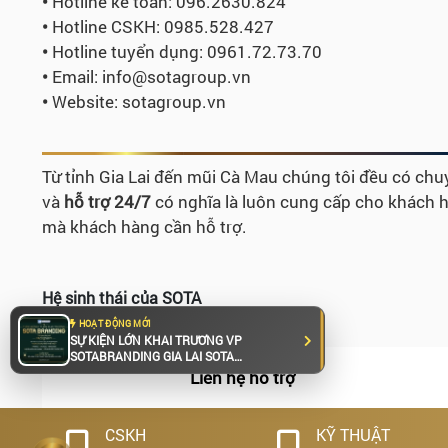
•
Hotline kế toán: 096.2630.824
•
Hotline CSKH: 0985.528.427
•
Hotline tuyển dụng:
0961.72.73.70
•
Email: info@sotagroup.vn
•
Website: sotagroup.vn
Từ tỉnh Gia Lai đến mũi Cà Mau chúng tôi đều có chuy
và
hỗ trợ 24/7
có nghĩa là luôn cung cấp cho khách hà
mà khách hàng cần hỗ trợ.
Hệ sinh thái của SOTA
HOẠT ĐỘNG MỚI
SỰ KIỆN LỚN KHAI TRƯƠNG VP
SOTABRANDING GIA LAI SOTA
BRANDING trân trọng kính mời Quý
Liên hệ hỗ trợ
khách đến tham dự chương trình khai
trương DỊCH VỤ THIẾT KẾ HỒ SƠ NĂNG
Hoạt
LỰC, giải pháp chuyên nghiệp giúp
CSKH
KỸ THUẬT
doanh nghiệp giới thiệu đầy đủ về năng