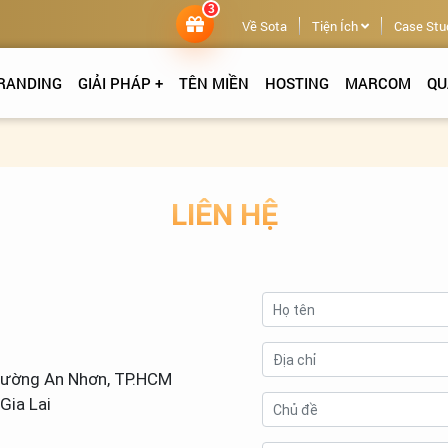
3
Về Sota
Tiện Ích
Case Stu
RANDING
GIẢI PHÁP +
TÊN MIỀN
HOSTING
MARCOM
QU
LIÊN HỆ
hường An Nhơn, TP.HCM
Gia Lai