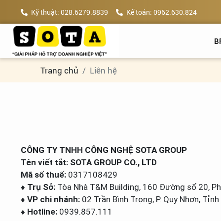
Kỹ thuật: 028.6279.8839
Kế toán: 0962.630.824
B
Trang chủ
Liên hệ
CÔNG TY TNHH CÔNG NGHỆ SOTA GROUP
Tên viết tắt: SOTA GROUP CO., LTD
Mã số thuế:
0317108429
♦ Trụ Sở:
Tòa Nhà T&M Building, 160 Đường số 20, P
♦ VP chi nhánh:
02 Trần Bình Trọng, P. Quy Nhơn, Tỉnh 
♦ Hotline:
0939.857.111