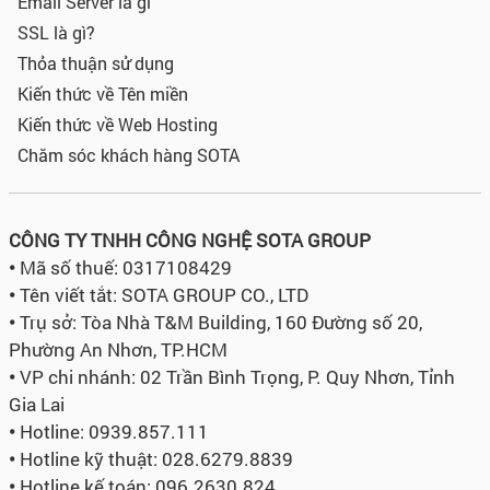
Email Server là gì
SSL là gì?
Thỏa thuận sử dụng
Kiến thức về Tên miền
Kiến thức về Web Hosting
Chăm sóc khách hàng SOTA
CÔNG TY TNHH CÔNG NGHỆ SOTA GROUP
•
Mã số thuế: 0317108429
•
Tên viết tắt: SOTA GROUP CO., LTD
•
Trụ sở:
Tòa Nhà T&M Building, 160 Đường số 20,
Phường An Nhơn, TP.HCM
•
VP chi nhánh: 02 Trần Bình Trọng, P. Quy Nhơn, Tỉnh
Gia Lai
•
Hotline: 0939.857.111
•
Hotline kỹ thuật: 028.6279.8839
•
Hotline kế toán: 096.2630.824