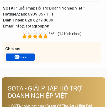
SOTA
| " Giải Pháp Hỗ Trợ Doanh Nghiệp Việt "
Hotline/Zalo:
0939 857 111
Điện Thoại:
028 6279 8839
Email:
info@sotagroup.vn
5/5 - (14 bình chọn)
Chia sẻ:
Share
SOTA - GIẢI PHÁP HỖ TRỢ
DOANH NGHIỆP VIỆT
"
SOTA
" Viết tắt của "
State Of The Art - Hiện Đại