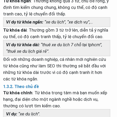
Từ khóa ngắn
: Thường không quá 3 từ, chủ đề rộng, ý
định tìm kiếm chung chung, không cụ thể, có độ cạnh
tranh cao, tỷ lệ chuyển đổi thấp.
Ví dụ từ khóa ngắn:
“xe du lịch”, “xe dịch vụ”,…
Từ khóa dài
: Thường gồm 3 từ trở lên, diễn tả ý nghĩa
cụ thể, có độ cạnh tranh thấp, tỷ lệ chuyển đổi cao.
Ví dụ từ khóa dài:
“thuê xe du lịch 7 chỗ tại tphcm”,
“thuê xe du lịch giá rẻ”.
Đối với những doanh nghiệp, cá nhân mới nghiên cứu
từ khóa cũng như làm SEO thì thường sẽ bắt đầu với
những từ khóa dài trước vì có độ cạnh tranh ít hơn
các từ khóa ngắn.
1.3.2. Theo chủ đề
Từ khóa chính
: Từ khóa trọng tâm mà bạn muốn xếp
hạng, đại diện cho một ngành nghề hoặc dịch vụ,
thường có lượt tìm kiếm cao.
Ví dụ:
“xe du lịch”.