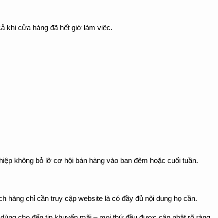
ả khi cửa hàng đã hết giờ làm việc.
hiệp không bỏ lỡ cơ hội bán hàng vào ban đêm hoặc cuối tuần.
ách hàng chỉ cần truy cập website là có đầy đủ nội dung họ cần.
dùng cho đến tin khuyến mãi – mọi thứ đều được cập nhật rõ ràng.