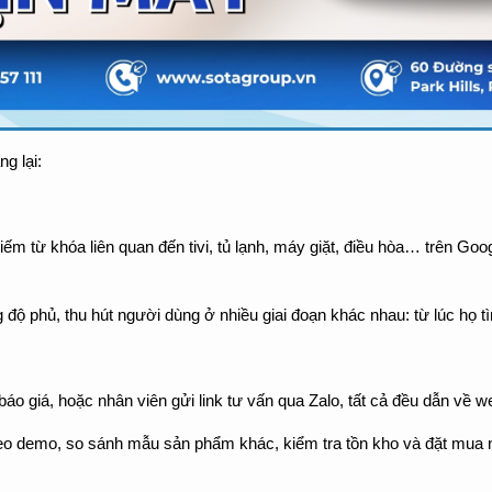
g lại:
iếm từ khóa liên quan đến tivi, tủ lạnh, máy giặt, điều hòa… trên G
độ phủ, thu hút người dùng ở nhiều giai đoạn khác nhau: từ lúc họ tì
áo giá, hoặc nhân viên gửi link tư vấn qua Zalo, tất cả đều dẫn về we
video demo, so sánh mẫu sản phẩm khác, kiểm tra tồn kho và đặt mua ng