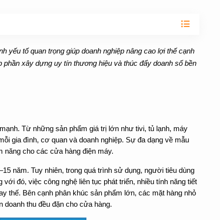
Giải pháp cải thiện chất lượng website
Thiết kế trọn gói tiết kiệm chi 
online” không thể thiếu của mọi doanh
minh, các doanh nghiệp dẫn đ
tìm hiểu thông tin trước khi liên hệ hoặc
nghiệp tại Tân Bình. Đóng vai trò tạo
thủ phủ miền Tây hiện nay đề
quyết định hợp tác.
Thiết kế Website Gò Vấp
Thiết kế website TP. Hồ Chí
nền tảng ấn tượng tốt và nâng cao hiệu
những website có tốc độ tải t
Giải pháp xây dựng theo Quận
Giải pháp xây dựng theo Thà
quả kinh doanh mỗi ngày.
nhanh và giao diện bắt mắt. 
chỉ là bộ mặt thương hiệu, mà 
Thiết kế website chuẩn seo
Thiết Kế Website Theo Yêu 
khí' tối thượng giúp họ chiếm l
ành yếu tố quan trọng giúp doanh nghiệp nâng cao lợi thế cạnh 
Giải pháp thiết kế tăng trưởng
Giải pháp thiết kế mới
trường trực tuyến và tiếp cận
óp phần xây dựng uy tín thương hiệu và thúc đẩy doanh số bền 
hàng 24/7.
Thiết kế website Bình Thạnh
Giải pháp thiết kế theo quận
ạnh. Từ những sản phẩm giá trị lớn như tivi, tủ lạnh, máy 
 mỗi gia đình, cơ quan và doanh nghiệp. Sự đa dạng về mẫu 
ềm năng cho các cửa hàng điện máy.
–15 năm. Tuy nhiên, trong quá trình sử dụng, người tiêu dùng 
i đó, việc công nghệ liên tục phát triển, nhiều tính năng tiết 
hay thế. Bên cạnh phân khúc sản phẩm lớn, các mặt hàng nhỏ 
n doanh thu đều đặn cho cửa hàng. 