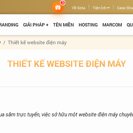
3
Về Sota
Tiện Ích
Case Stu
RANDING
GIẢI PHÁP +
TÊN MIỀN
HOSTING
MARCOM
QU
y
Thiết kế website điện máy
THIẾT KẾ WEBSITE ĐIỆN MÁY
ua sắm trực tuyến, việc sở hữu một website điện máy chuyên