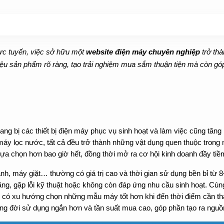
ực tuyến, việc sở hữu một 
website điện máy chuyên nghiệp
 trở th
thiệu sản phẩm rõ ràng, tạo trải nghiệm mua sắm thuận tiện mà còn g
g bị các thiết bị điện máy phục vụ sinh hoạt và làm việc cũng tăng m
 máy lọc nước, tất cả đều trở thành những vật dụng quen thuộc trong
lựa chọn hơn bao giờ hết, đồng thời mở ra cơ hội kinh doanh đầy ti
nh, máy giặt… thường có giá trị cao và thời gian sử dụng bền bỉ từ 8
ăng, gặp lỗi kỹ thuật hoặc không còn đáp ứng nhu cầu sinh hoạt. Cùng vớ
ùng có xu hướng chọn những mẫu máy tốt hơn khi đến thời điểm cần t
ng đời sử dụng ngắn hơn và tần suất mua cao, góp phần tạo ra nguồ