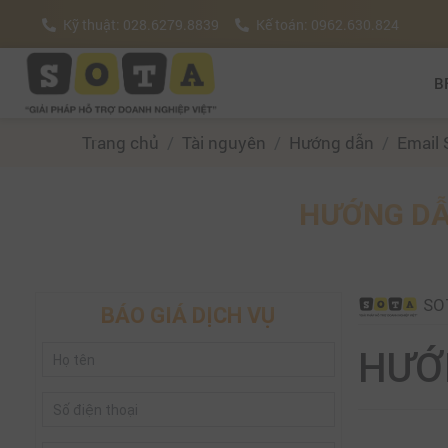
Kỹ thuật: 028.6279.8839
Kế toán: 0962.630.824
B
Trang chủ
Tài nguyên
Hướng dẫn
Email 
HƯỚNG DẪ
SO
BÁO GIÁ DỊCH VỤ
HƯỚ