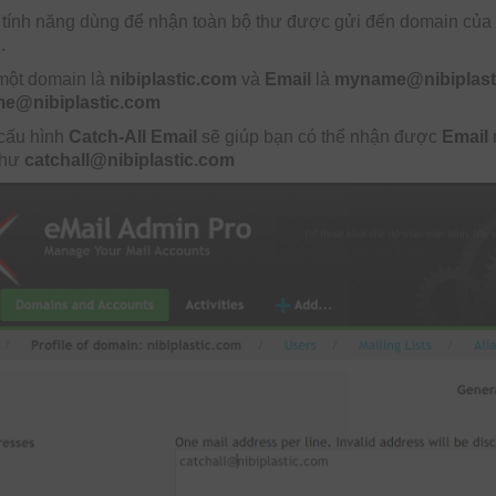
tính năng dùng để nhận toàn bộ thư được gửi đến domain của 
.
một domain là
nibiplastic.com
và
Email
là
myname@nibiplast
e@nibiplastic.com
 cấu hình
Catch-All Email
sẽ giúp bạn có thể nhận được
Email
như
catchall@nibiplastic.com