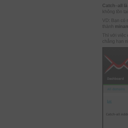
Catch
–
all là
không tồn tại
VD: Bạn có 
thành
minam
Thì với việc
chẳng hạn 