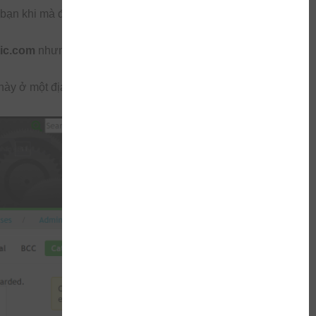
bạn khi mà địa chỉ người nhận không chính xác hoặc
ic.com
nhưng người gửi
mail
lại đánh nhầm địa chỉ
này ở một địa chỉ
Email
mà bạn đã thiết lập trước đó,