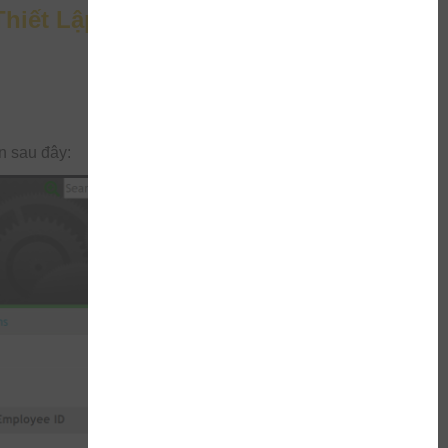
hiết Lập Cơ Bản
n sau đây: