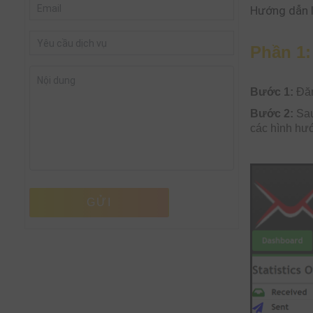
Hướng dẫn l
Phần 1:
Bước 1:
Đăn
Bước 2:
Sau
các hình hư