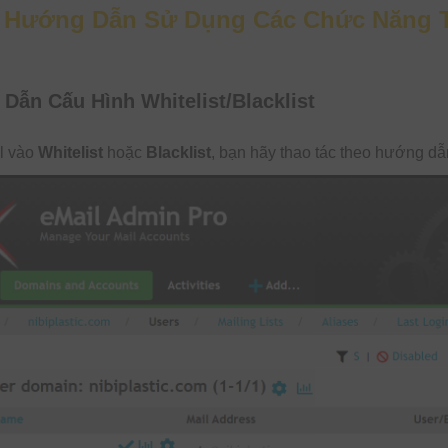
: Hướng Dẫn Sử Dụng Các Chức Năng T
Dẫn Cấu Hình Whitelist/Blacklist
l vào
Whitelist
hoặc
Blacklist
, bạn hãy thao tác theo hướng dẫ