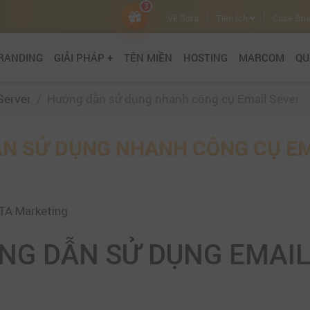
3
Về Sota
Tiện Ích
Case Stu
RANDING
GIẢI PHÁP +
TÊN MIỀN
HOSTING
MARCOM
QU
Server
Hướng dẫn sử dụng nhanh công cụ Email Sever
N SỬ DỤNG NHANH CÔNG CỤ EM
TA Marketing
NG DẪN SỬ DỤNG EMAI